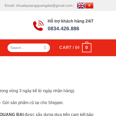
Email: nhualaysangquangdai@gmail.com
Hỗ trợ khách hàng 24/7
0834.426.886
Search
0
CART /
0
₫
for:
ong vòng 3 ngày kể từ ngày nhận hàng).
Gửi sản phẩm cũ lại cho Shipper.
QUANG ĐẠI
được xây dựng dựa trên cam kết bảo