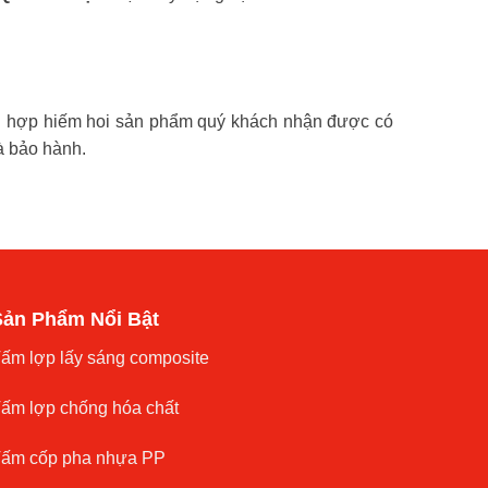
g hợp hiếm hoi sản phẩm quý khách nhận được có
à bảo hành.
Sản Phẩm Nổi Bật
ấm lợp lấy sáng composite
ấm lợp chống hóa chất
ấm cốp pha nhựa PP