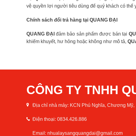
vệ quyền lợi người tiêu dùng để quý khách có thể 
Chính sách đổi trả hàng tại QUANG ĐẠI
QUANG ĐẠI
đảm bảo sản phẩm được bán tại
QU
khiếm khuyết, hư hỏng hoặc không như mô tả,
QU
CÔNG TY TNHH Q
Địa chỉ nhà máy:
KCN Phú Nghĩa, Chương Mỹ, 
Điện thoại: 0834.426.886
Email:
nhualaysangquangdai@gmail.com