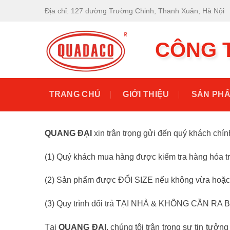
Chuyển
Địa chỉ: 127 đường Trường Chinh, Thanh Xuân, Hà Nội
đến
nội
CÔNG 
dung
TRANG CHỦ
GIỚI THIỆU
SẢN PH
QUANG ĐẠI
xin trân trọng gửi
đến quý khách chính
(1) Quý khách mua hàng được kiểm tra hàng hóa tr
(2) Sản phẩm được ĐỔI SIZE nếu không vừa hoặc 
(3) Quy trình đổi trả TẠI NHÀ & KHÔNG CẦN RA B
Tại
QUANG ĐẠI
, chúng tôi trân trọng sự tin tư