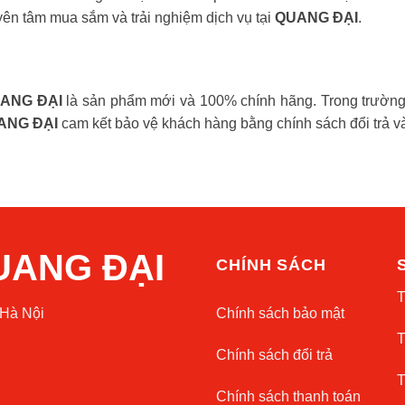
yên tâm mua sắm và trải nghiệm dịch vụ tại
QUANG ĐẠI
.
ANG ĐẠI
là sản phẩm mới và 100% chính hãng. Trong trườn
ANG ĐẠI
cam kết bảo vệ khách hàng bằng chính sách đổi trả v
UANG ĐẠI
CHÍNH SÁCH
T
Hà Nội
Chính sách bảo mật
T
Chính sách đổi trả
T
Chính sách thanh toán