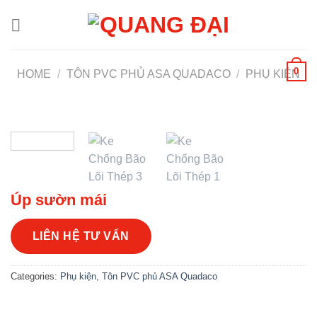
Chuyển
đến
nội
dung
0
HOME
/
TÔN PVC PHỦ ASA QUADACO
/
PHỤ KIỆN
Úp sườn mái
LIÊN HỆ TƯ VẤN
Categories:
Phụ kiện
,
Tôn PVC phủ ASA Quadaco